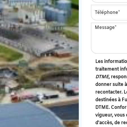
Les information
traitement inf
DTME
, respon
donner suite 
recontacter. 
destinées à F
DTME. Confor
vigueur, vous
d'accès, de rec