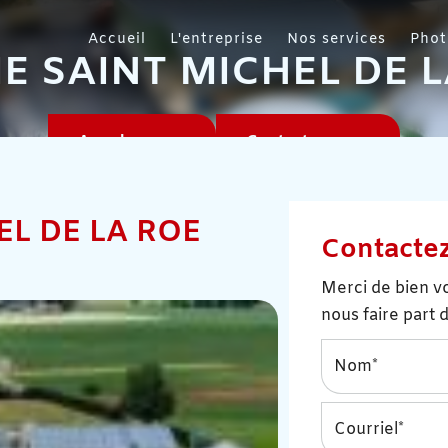
Accueil
L'entreprise
Nos services
Phot
E SAINT MICHEL DE 
Appelez-nous
Contactez-nous
EL DE LA ROE
Contacte
Merci de bien vo
nous faire part