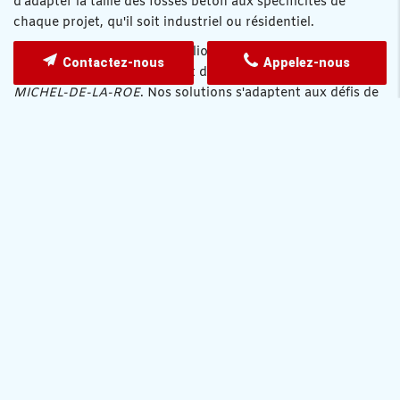
d'adapter la taille des fosses béton aux spécificités de
chaque projet, qu'il soit industriel ou résidentiel.
Chez ONORM DTME, nous allions expertise technique et
Contactez-nous
Appelez-nous
savoir-faire local, intervenant dans et autour de
SAINT-
MICHEL-DE-LA-ROE
. Nos solutions s'adaptent aux défis de
chaque projet, assurant robustesse, sécurité et durabilité
pour valoriser votre patrimoine immobilier. Notre
engagement vise à transformer chaque chantier en une
réussite exemplaire et durable.
Contactez-nous
Merci de bien vouloir remplir ce formulaire afin de nous
faire part de vos demandes.