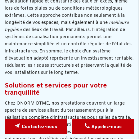
évacuation rapide et constante des eaux en excès, même
lors de fortes pluies ou de conditions météorologiques
extrêmes. Cette approche contribue non seulement à la
longévité de vos espaces, mais également à une
meilleure
hygiène
des lieux de travail. Par ailleurs, l'intégration de
systèmes de canalisation permanents permet une
maintenance simplifiée et un contrôle régulier de l'état des
infrastructures. En somme, le choix d'un système
d'évacuation adapté représente un investissement rentable,
réduisant les risques structurels et préservant la qualité de
vos installations sur le long terme.
Solutions et services pour votre
tranquillité
Chez ONORM DTME, nos prestations couvrent un large
spectre de services allant du terrassement pur à la
réalisation complète d'infrastructures pour salles de traite.
Nous veillons à offrir des solutions adaptées à chaque
Contactez-nous
Appelez-nous
besoin, en réalisant des études préliminaires approfondies